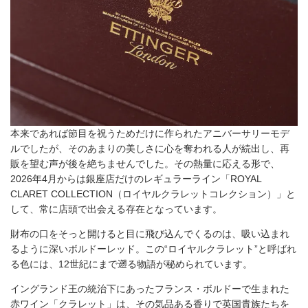
本来であれば節目を祝うためだけに作られたアニバーサリーモデ
ルでしたが、そのあまりの美しさに心を奪われる人が続出し、再
販を望む声が後を絶ちませんでした。その熱量に応える形で、
2026年4月からは銀座店だけのレギュラーライン「ROYAL
CLARET COLLECTION（ロイヤルクラレットコレクション）」と
して、常に店頭で出会える存在となっています。
財布の口をそっと開けると目に飛び込んでくるのは、吸い込まれ
るように深いボルドーレッド。この“ロイヤルクラレット”と呼ばれ
る色には、12世紀にまで遡る物語が秘められています。
イングランド王の統治下にあったフランス・ボルドーで生まれた
赤ワイン「クラレット」は、その気品ある香りで英国貴族たちを