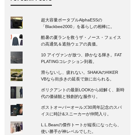
超大容量ポータブルAlphaESSの
「Blackbee2000」を暮らしの相棒に。
酷暑の夏ランを救うザ・ノース・フェイス
の高通気＆遮熱ウェアの真価。
10 アイヴァンが放つ、静かなる輝き。FAT
PLATINGコレクション到着。
滑らないし、疲れない。SHAKAのHIKER
VBなら街歩きの延長で旅に出られる。
ポリクアントの最新LOOKから紐解く、新時
代の価値観と独創的な服作り。
ポストオーバーオールズ30周年記念のスパ
イスに時計&スニーカーが仲間入り。
L.L.Beanの傑作トートが縦長になったら、
使い勝手が神レベルでした。