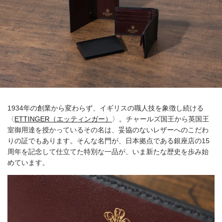
1934年の創業から変わらず、イギリスの職人技を象徴し続ける
〈
ETTINGER（エッティンガー）
〉。チャールズ国王から英国王
室御用達を授かっているその名は、妥協のないレザーへのこだわ
りの証でもあります。そんな名門が、日本拠点である銀座店の15
周年を記念して仕立てた特別な一品が、いま新たな歴史を歩み始
めています。