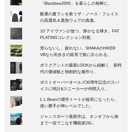
「Blackbee2000」を暮らしの相棒に。
酷暑の夏ランを救うザ・ノース・フェイス
の高通気＆遮熱ウェアの真価。
10 アイヴァンが放つ、静かなる輝き。FAT
PLATINGコレクション到着。
滑らないし、疲れない。SHAKAのHIKER
VBなら街歩きの延長で旅に出られる。
ポリクアントの最新LOOKから紐解く、新時
代の価値観と独創的な服作り。
ポストオーバーオールズ30周年記念のスパ
イスに時計&スニーカーが仲間入り。
L.L.Beanの傑作トートが縦長になったら、
使い勝手が神レベルでした。
ジャンスポーツ最新作は、オンオフから旅
まで一役でこなす機能派26L。