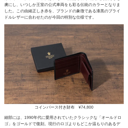
虜にし、いつしか王室の公式車両をも彩る伝統のカラーとなりま
した。この由緒正しき赤を、ブランドの象徴である漆黒のブライ
ドルレザーに合わせたのが今回の特別な仕様です。
コインパース付き財布 ¥74,800
細部には、1990年代に愛用されていたクラシックな「オールドロ
ゴ」をゴールドで復刻。現行のロゴよりもどこか温もりのあるデ