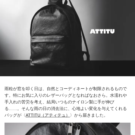
雨粒が窓を叩く日は、自然とコーディネートが制限されるもので
す。特にお気に入りのレザーバッグとなればなおさら。水濡れや
手入れの苦労を考え、結局いつものナイロン製に手が伸び
る……。そんな雨の日の消去法に、心地よい変化を与えてくれる
バッグが〈
ATTITU（アティテュ）
〉から届きました。