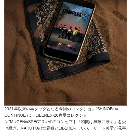
2021年以来の再タッグとなる今回のコレクション“SHINOBI ∞
CONTINUE”は、LIBEREの26春夏コレクショ
ン“MUGEN∞SPECTRUM”のコンセプト「瞬間は無限に続く」を受
け継ぎ、NARUTOの世界観とLIBEREらしいストリート美学が見事