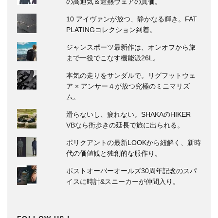
の高通気＆遮熱ウェアの真価。
10 アイヴァンが放つ、静かなる輝き。FAT
PLATINGコレクション到着。
ジャンスポーツ最新作は、オンオフから旅
まで一役でこなす機能派26L。
本気の走りをサンダルで。リグフットウェ
ア × アンサー４が放つ究極のミニマリズ
ム。
滑らないし、疲れない。SHAKAのHIKER
VBなら街歩きの延長で旅に出られる。
ポリクアントの最新LOOKから紐解く、新時
代の価値観と独創的な服作り。
ポストオーバーオールズ30周年記念のスパ
イスに時計&スニーカーが仲間入り。