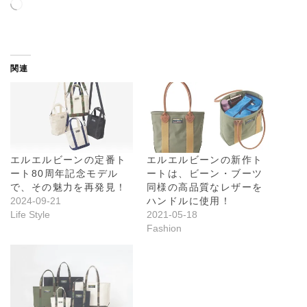
読
み
込
み
中
関連
…
エルエルビーンの定番ト
エルエルビーンの新作ト
ート80周年記念モデル
ートは、ビーン・ブーツ
で、その魅力を再発見！
同様の高品質なレザーを
2024-09-21
ハンドルに使用！
Life Style
2021-05-18
Fashion