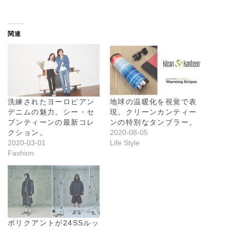
込
み
中
関連
…
洗練されたヨーロピアン
地球の温暖化を視覚で表
デニムの魅力。シー・セ
現。クリーンカンティー
ブンティーンの最新コレ
ンの特別なタンブラー。
クション。
2020-08-05
2020-03-01
Life Style
Fashion
ポリクアントが24SSルッ