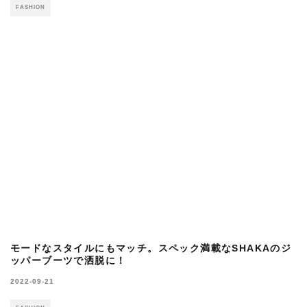
窪塚洋介がMCMの新定番トートバッグに挑
戦！23SSシーズンのスタイルを体現。