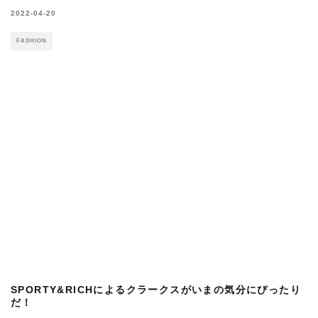
FILAのブーツコレクションで、90年代のアメリカンカルチ
ャーを体験しよう！
2023-10-20
FASHION
75周年を迎えたミネトンカ。限定記念アイテムを続々リリ
ース！
2021-03-10
FASHION
ティンバーランドの冬ブーツ＆ジャケットでつくる、快適な
防寒！
2019-10-21