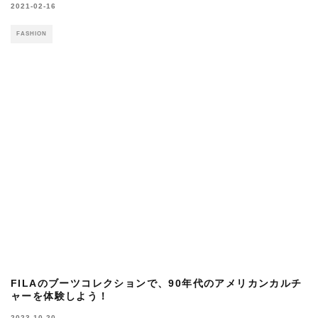
FASHION
ミーンズワイルによるコラボブーツ第2弾。機能美あふれる
モダンなダナー！
2020-03-08
FASHION
モードなスタイルにもマッチ。スペック満載なSHAKAのジ
ッパーブーツで洒脱に！
2022-09-21
FASHION
新生SHAKAからアウトドアスタイルな「TABLE