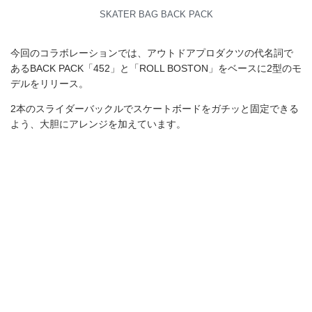
両モデルとも耐久性に優れた1000デニールのコーデュラ素材を使
用。アウトドアプロダクツならではのクラシックなフェイスを残
しながら、機能的なパーツを加えたギャップが新たな一面をアピ
ール。
今回コラボすることになった響くんは、映画『バック・トゥー・
ザ・フューチャー』の影響と母のススメで、小学4年生の頃からス
ケートボードを始めたという13歳の現役中学生。将来プロを目指
し、駒沢スケートパークや新横浜スケートパークを拠点に活動を
しています。
SKATER BAG BACK PACK ¥21,780
SKATER BAG ROLL BOSTON ¥17,380
彼は、実は〈ADULT ORIENTED ROBES（アダルトオリエンテッ
ドローブス）〉を手掛ける弓削匠氏のご子息。弓削氏と交流のあ
る、The Recreation Storeディレクターの金子氏が、スケートボー
ドをしているという響くんの話を聞いたとき、「一緒にスケート
バッグを作ってみたい」と思ったのがこの企画の始まり。