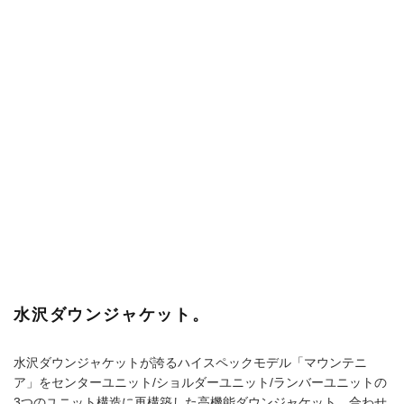
ージをラインナップ。
DX-G2236CT ¥66,000
保温性を高めるフードタイプと様々なアイテムとのレイヤリング
が容易なフードなしタイプがあります。
ユニットに分かれた各パーツを繋げるドッキングシステムを搭載
し、ユーザーのライフスタイルに合わせて一つのウェアをカスタ
マイズすることで、ユーザーの自由な着こなしを可能にする「コ
ネクト」。
天候や気温によって保温性や防風性など機能性を備えたユニット
を変化させることで、デザインが変わり機能も変化します。デザ
インやスタイルなど、ユーザー自身が自由に楽しみ遊べるウェア
で、思う存分冬を楽しみましょう。
【問】DESCENTE BLANC代官山／03-6416-5989／
https://www.descenteblanc.com/