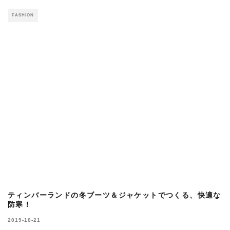
超大容量ポータブルAlphaESSの
「Blackbee2000」を暮らしの相棒に。