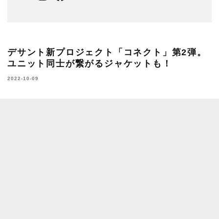
水沢ダウンジャケット。
水沢ダウンジャケットが誇るハイスペックモデル「マウンテニ
ア」をセンターユニット/ショルダーユニット/ランバーユニットの
3つのユニット構造に再構築した高機能ダウンジャケット。合わせ
るユニットにより、ウェアの持つ機能を変化させることが可能で
す。
DX-G2229CT ¥165,000
フード付きのユニットを含むパッケージには、雨や雪など悪天候
下での着用も考慮したフードに水や雪だまりを防ぐパラフードシ
ステムを搭載したセンターユニットを採用。
フロントジッパー部分に採用したデュアルジップベンチレーショ
ンが、2列のジッパーとその間に配置されたメッシュ生地により衣
服内に外気を取り込み、ジャケット内の不快な熱や湿気を逃がし