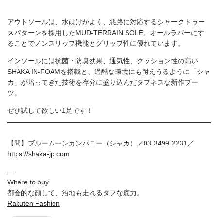
アウトソールは、水はけがよく、悪路に対応するシャークトゥー
スパターンを採用したMUD-TERRAIN SOLE。オールラバーにす
ることでノンスリップ機能とグリップ性に優れています。
インソールには抗菌・防臭効果、通気性、クッション性の高い
SHAKA IN-FOAMを搭載と、過酷な環境にも耐えうるように「シャ
カ」が培ってきた技術を存分に盛り込んだタフネスな新作ブー
ツ。
ぜひ試して欲しい1足です！
【問】ブルームーンカンパニー（シャカ）／03-3499-2231／
https://shaka-jp.com
—
Where to buy
都会的な顔して、沼地も走れるタフな底力。
Rakuten Fashion