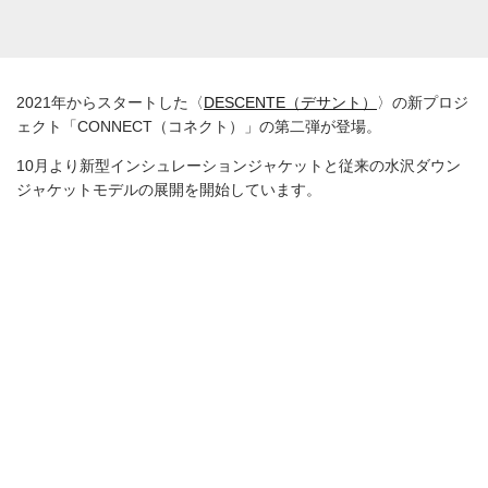
ます。
DX-G2231CT ¥176,000
また、パラフードシステムを排除し、よりシンプルな機能性を持
つユニットを採用したパッケージもラインナップ。どちらも水沢
ダウンジャケットの高い保温性と防水性をそのまま継承した仕様
となっています。
インシュレーションジャケット。
DX-G2235CT ¥66,000
センターユニット/ショルダーユニット/ランバーユニットの3つの
ユニットから成るインシュレーションジャケットで、保温性など
の快適性に加えて、機能性やスタイルのカスタマイズが可能で
す。
ユニット構造になった水沢ダウンジャケット同様、2種類のパッケ