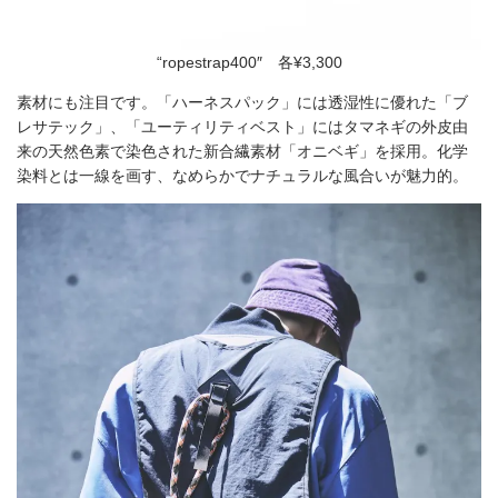
“ropestrap400″ 各¥3,300
素材にも注目です。「ハーネスパック」には透湿性に優れた「ブ
レサテック」、「ユーティリティベスト」にはタマネギの外皮由
来の天然色素で染色された新合繊素材「オニベギ」を採用。化学
染料とは一線を画す、なめらかでナチュラルな風合いが魅力的。