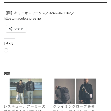
【問】キャニオンワークス／0246-36-1102／
https://macole.stores.jp/
シェア
いいね:
読
み
込
み
中
関連
…
レスキュー、アーミーの
クライミングロープを使