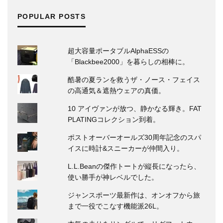
POPULAR POSTS
超大容量ポータブルAlphaESSの
「Blackbee2000」を暮らしの相棒に。
酷暑の夏ランを救うザ・ノース・フェイス
の高通気＆遮熱ウェアの真価。
10 アイヴァンが放つ、静かなる輝き。FAT
PLATINGコレクション到着。
ポストオーバーオールズ30周年記念のスパ
イスに時計&スニーカーが仲間入り。
L.L.Beanの傑作トートが縦長になったら、
使い勝手が神レベルでした。
ジャンスポーツ最新作は、オンオフから旅
まで一役でこなす機能派26L。