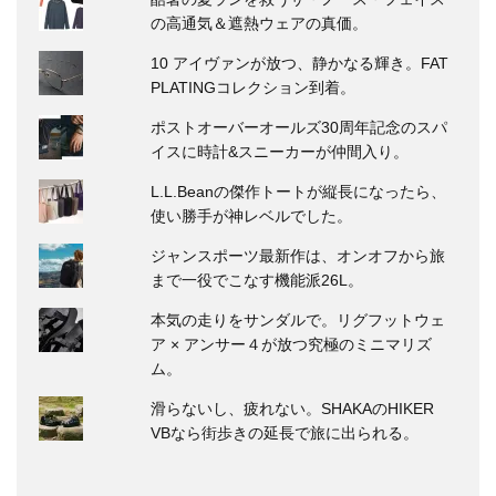
の高通気＆遮熱ウェアの真価。
10 アイヴァンが放つ、静かなる輝き。FAT
PLATINGコレクション到着。
ポストオーバーオールズ30周年記念のスパ
イスに時計&スニーカーが仲間入り。
L.L.Beanの傑作トートが縦長になったら、
使い勝手が神レベルでした。
ジャンスポーツ最新作は、オンオフから旅
まで一役でこなす機能派26L。
本気の走りをサンダルで。リグフットウェ
ア × アンサー４が放つ究極のミニマリズ
ム。
滑らないし、疲れない。SHAKAのHIKER
VBなら街歩きの延長で旅に出られる。