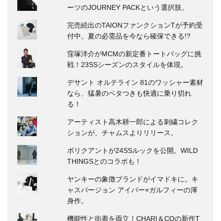
ーツのJOURNEY PACKという選択肢。
完売続出のTAIONファンクションTが予約受
付中。夏の必需品を今なら確保できる!?
窪塚洋介がMCMの新定番トートバッグに挑
戦！23SSシーズンのスタイルを体現。
デサント オルテライン 81のワッシャー素材
なら、猛暑のベタつきも快適に乗り切れ
る！
アーティスト高木耕一郎による刺繍コレク
ションが、チャムスよりリリース。
ポリクアントが24SSルックを公開。WILD
THINGSとのコラボも！
ヤンキーの象徴ブランドがイマドキに。キ
ャスパージョン アイバー×ガルフィーの渾
身作。
機能性と街着を両立！CHARI＆COの新作T