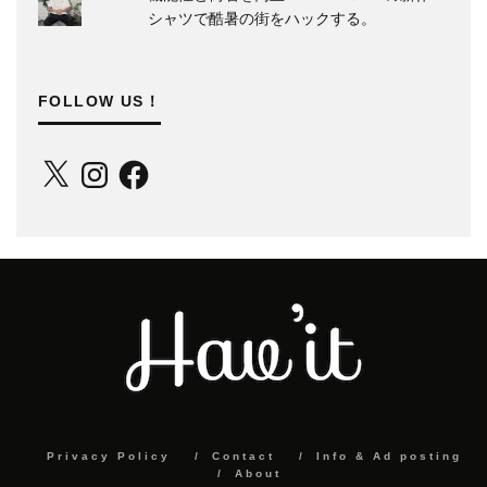
シャツで酷暑の街をハックする。
FOLLOW US！
X
Instagram
Facebook
Privacy Policy
Contact
Info & Ad posting
About