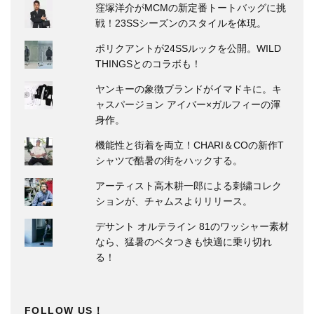
窪塚洋介がMCMの新定番トートバッグに挑
戦！23SSシーズンのスタイルを体現。
ポリクアントが24SSルックを公開。WILD
THINGSとのコラボも！
ヤンキーの象徴ブランドがイマドキに。キ
ャスパージョン アイバー×ガルフィーの渾
身作。
機能性と街着を両立！CHARI＆COの新作T
シャツで酷暑の街をハックする。
アーティスト高木耕一郎による刺繍コレク
ションが、チャムスよりリリース。
デサント オルテライン 81のワッシャー素材
なら、猛暑のベタつきも快適に乗り切れ
る！
FOLLOW US！