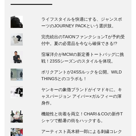
ライフスタイルを快適にする、ジャンスポ
ーツのJOURNEY PACKという選択肢。
完売続出のTAIONファンクションTが予約受
付中。夏の必需品を今なら確保できる!?
窪塚洋介がMCMの新定番トートバッグに挑
戦！23SSシーズンのスタイルを体現。
ポリクアントが24SSルックを公開。WILD
THINGSとのコラボも！
ヤンキーの象徴ブランドがイマドキに。キ
ャスパージョン アイバー×ガルフィーの渾
身作。
機能性と街着を両立！CHARI＆COの新作T
シャツで酷暑の街をハックする。
アーティスト高木耕一郎による刺繍コレク