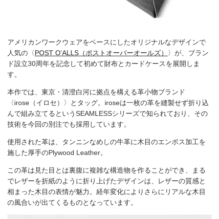
アメリカンワークウェアをベースにしたオリジナルなデザインで
人気の〈
POST O’ALLS（ポストオーバーオールズ）
〉が、ブラン
ド設立30周年を記念して初めて財布とカードケースを展開しま
す。
本作では、東京・清澄白河に拠点を構える革小物ブランド
〈irose（イロセ）〉とタッグ。iroseは一枚の革を縫製せず折り込
んで組み立てるというSEAMLESSシリーズで知られており、その
技術を今回の別注でも採用しています。
使用された革は、タンニンなめしの牛革に木目のエンボス加工を
施した厚手のPlywood Leather。
この革は見た目とは裏腹に複雑な構造物を作ることができ、まる
でレザーを折紙のように折り上げたデザインは、レザーの質感と
相まった木目の表情が魅力。経年変化によりさらにリアルな木目
の風合いが出てくるものとなっています。