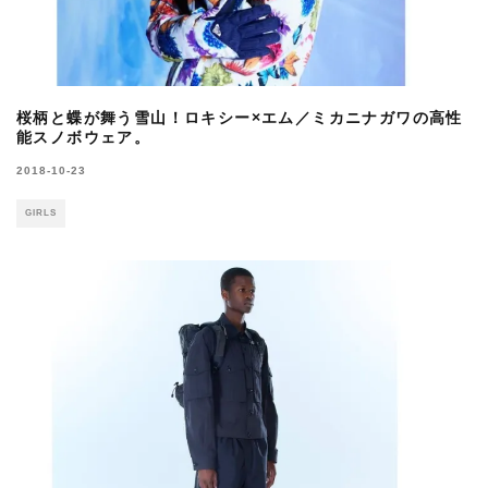
桜柄と蝶が舞う雪山！ロキシー×エム／ミカニナガワの高性
能スノボウェア。
2018-10-23
GIRLS