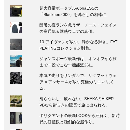
超大容量ポータブルAlphaESSの
「Blackbee2000」を暮らしの相棒に。
酷暑の夏ランを救うザ・ノース・フェイス
の高通気＆遮熱ウェアの真価。
10 アイヴァンが放つ、静かなる輝き。FAT
PLATINGコレクション到着。
ジャンスポーツ最新作は、オンオフから旅
まで一役でこなす機能派26L。
本気の走りをサンダルで。リグフットウェ
ア × アンサー４が放つ究極のミニマリズ
ム。
滑らないし、疲れない。SHAKAのHIKER
VBなら街歩きの延長で旅に出られる。
ポリクアントの最新LOOKから紐解く、新時
代の価値観と独創的な服作り。