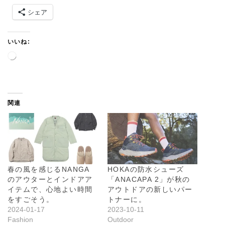
シェア
いいね:
読
み
込
み
中
関連
…
春の風を感じるNANGA
HOKAの防水シューズ
のアウターとインドアア
「ANACAPA 2」が秋の
イテムで、心地よい時間
アウトドアの新しいパー
をすごそう。
トナーに。
2024-01-17
2023-10-11
Fashion
Outdoor