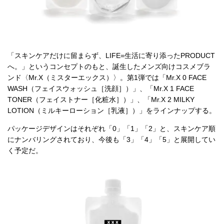
「スキンケアだけに留まらず、LIFE=生活に寄り添ったPRODUCT
へ。」というコンセプトのもと、誕生したメンズ向けコスメブラ
ンド〈Mr.X（ミスターエックス）〉。第1弾では「Mr.X 0 FACE
WASH（フェイスウォッシュ［洗顔］）」、「Mr.X 1 FACE
TONER（フェイストナー［化粧水］）」、「Mr.X 2 MILKY
LOTION（ミルキーローション［乳液］）」をラインナップする。
パッケージデザインはそれぞれ「0」「1」「2」と、スキンケア順
にナンバリングされており、今後も「3」「4」「5」と展開してい
く予定だ。