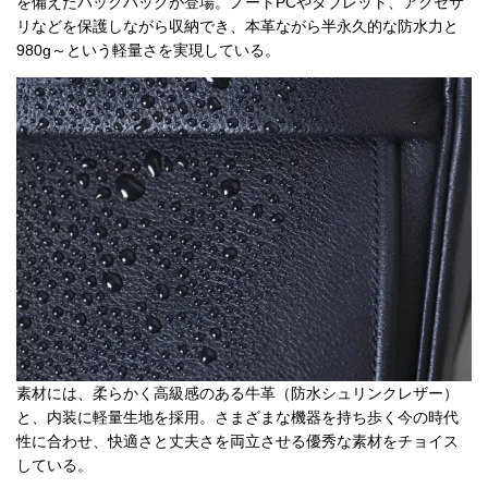
を備えたバックパックが登場。ノートPCやタブレット、アクセサ
リなどを保護しながら収納でき、本革ながら半永久的な防水力と
980g～という軽量さを実現している。
素材には、柔らかく高級感のある牛革（防水シュリンクレザー）
と、内装に軽量生地を採用。さまざまな機器を持ち歩く今の時代
性に合わせ、快適さと丈夫さを両立させる優秀な素材をチョイス
している。