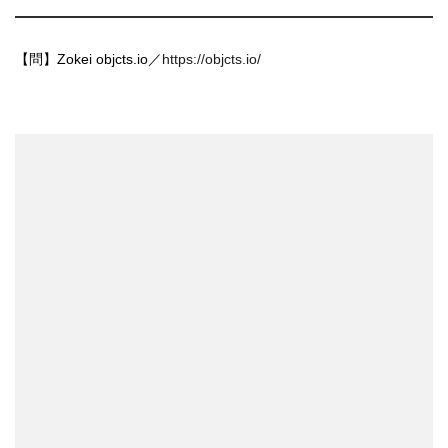
【問】Zokei objcts.io／
https://objcts.io/