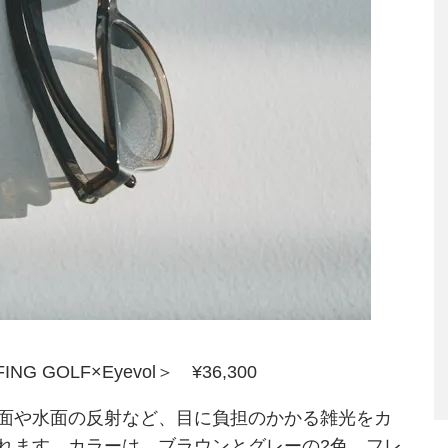
ING GOLF×Eyevol＞ ¥36,300
面や水面の反射など、目に負担のかかる雑光をカ
れます。カラーは、ブラウンとグレーの2色。フレ