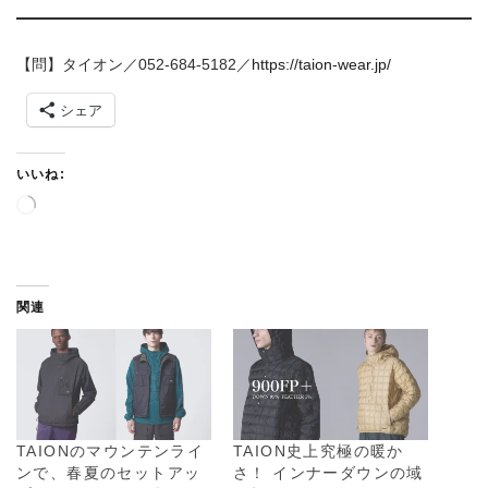
【問】タイオン／052-684-5182／
https://taion-wear.jp/
シェア
いいね:
読
み
込
み
中
関連
…
TAIONのマウンテンライ
TAION史上究極の暖か
ンで、春夏のセットアッ
さ！ インナーダウンの域