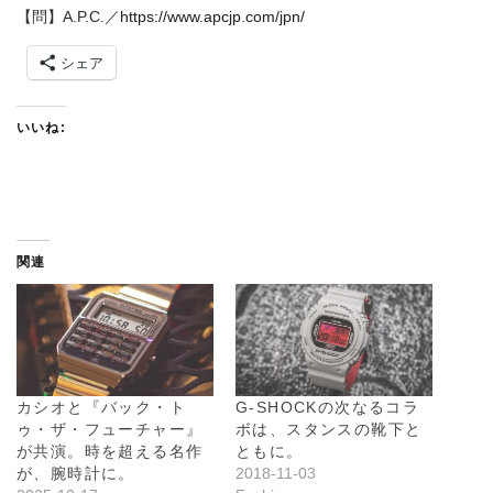
【問】A.P.C.／
https://www.apcjp.com/jpn/
シェア
いいね:
関連
カシオと『バック・ト
G-SHOCKの次なるコラ
ゥ・ザ・フューチャー』
ボは、スタンスの靴下と
が共演。時を超える名作
ともに。
が、腕時計に。
2018-11-03