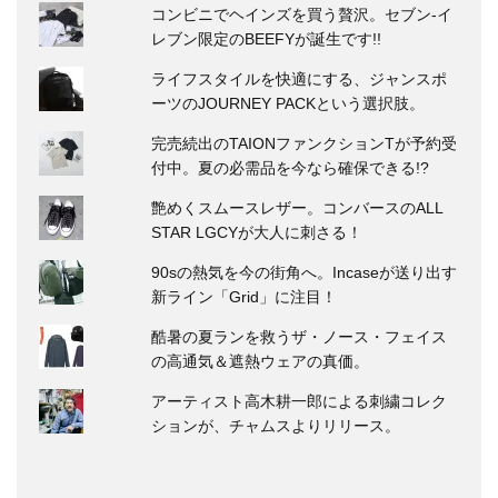
コンビニでヘインズを買う贅沢。セブン‐イ
レブン限定のBEEFYが誕生です!!
ライフスタイルを快適にする、ジャンスポ
ーツのJOURNEY PACKという選択肢。
完売続出のTAIONファンクションTが予約受
付中。夏の必需品を今なら確保できる!?
艶めくスムースレザー。コンバースのALL
STAR LGCYが大人に刺さる！
90sの熱気を今の街角へ。Incaseが送り出す
新ライン「Grid」に注目！
酷暑の夏ランを救うザ・ノース・フェイス
の高通気＆遮熱ウェアの真価。
アーティスト高木耕一郎による刺繍コレク
ションが、チャムスよりリリース。