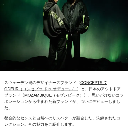
スウェーデン発のデザイナーズブランド〈
CONCEPTS D’
ODEUR（コンセプツ ドゥ オデュール）
〉と、日本のアウトドア
ブランド〈
MOZAMBIQUE（モザンビーク）
〉。思いがけないコラ
ボレーションから生まれた新ブランドが、ついにデビューしまし
た。
都会的なセンスと自然へのリスペクトが融合した、洗練されたコ
レクション。その魅力をご紹介します。