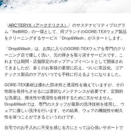
〈
ARC’TERYX（アークテリクス）
〉のサステナビリティプログラ
ム「ReBIRD」の一環として、同ブランドのGORE-TEXウェア製品
をクリーニングするサービス「Drop&Wash」がスタートします。
「Drop&Wash」は、お気に入りのGORE-TEXウェアを専門のクリ
ーニング店で優しく洗い、元の輝きを取り戻すサービスです。こ
れまでは期間・店舗限定のポップアップイベントとして開催され
てきましたが、多くのお客様の要望に応え、ついに常設化。ゴア
テックス製品のケアがいつでも手軽に行えるようになりました。
GORE-TEX素材は優れた防水性と透湿性を備えていますが、その
性能を長持ちさせるには適切なメンテナンスが必要です。定期的
な洗濯は、撥水性や透湿性を維持するために欠かせません。
Drop&Washでは、専門のスタッフが最新の洗浄技術を使用し、ウ
ェアに優しい洗浄を行います。その結果、ウェアの機能性や耐久
性を保つことができるというわけです。
自宅でのお手入れに不安を感じる方にとっては心強いサポートで