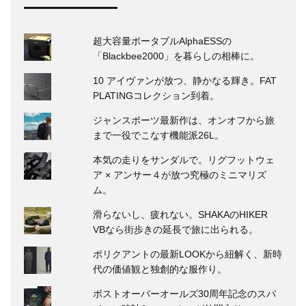
超大容量ポータブルAlphaESSの
「Blackbee2000」を暮らしの相棒に。
10 アイヴァンが放つ、静かなる輝き。FAT
PLATINGコレクション到着。
ジャンスポーツ最新作は、オンオフから旅
まで一役でこなす機能派26L。
本気の走りをサンダルで。リグフットウェ
ア × アンサー４が放つ究極のミニマリズ
ム。
滑らないし、疲れない。SHAKAのHIKER
VBなら街歩きの延長で旅に出られる。
ポリクアントの最新LOOKから紐解く、新時
代の価値観と独創的な服作り。
ポストオーバーオールズ30周年記念のスパ