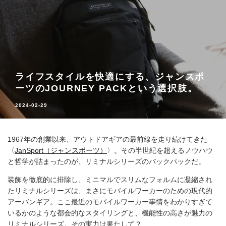
ライフスタイルを快適にする、ジャンスポ
ーツのJOURNEY PACKという選択肢。
2024-02-29
1967年の創業以来、アウトドアギアの最前線を走り続けてきた
〈
JanSport（ジャンスポーツ）
〉。その半世紀を超えるノウハウ
と哲学が詰まったのが、リミナルシリーズのバックパックだ。
装飾を徹底的に排除し、ミニマルでスリムなフォルムに凝縮され
たリミナルシリーズは、まさにモバイルワーカーのための現代的
アーバンギア。ここ最近のモバイルワーカー事情をわかりすぎて
いるかのような都会的なスタイリングと、機能性の高さが魅力の
リミナルシリーズ。その実力は果たして？