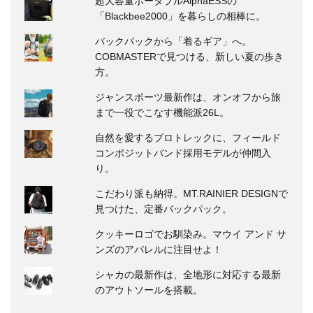
超大容量ポータブルAlphaESSの
「Blackbee2000」を暮らしの相棒に。
バックパックから「着るギア」へ。
COBMASTERで見つける、新しい夏の歩き
方。
ジャンスポーツ最新作は、オンオフから旅
まで一役でこなす機能派26L。
自然を愛するプロトレックに、フィールド
コンポジットバンド採用モデルが仲間入
り。
こだわり派も納得。MT.RAINIER DESIGNで
見つけた、定番バックパック。
クッキーロゴでお馴染み。マウイ アンド サ
ンズのアパレルに注目せよ！
シャカの最新作は、全地形に対応する最新
のアウトソールを搭載。