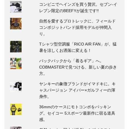
コンビニでヘインズを買う贅沢。セブン‐イ
レブン限定のBEEFYが誕生です!!
自然を愛するプロトレックに、フィールド
コンポジットバンド採用モデルが仲間入
り。
Tシャツ型空調服「RICO AIR FAN」が、猛
暑を涼しくお洒落に変える！
バックパックから「着るギア」へ。
COBMASTERで見つける、新しい夏の歩き
方。
ヤンキーの象徴ブランドがイマドキに。キ
ャスパージョン アイバー×ガルフィーの渾
身作。
36mmのケースにモトコンポをパッキン
グ。セイコー 5スポーツ最新作に宿る道具
感。