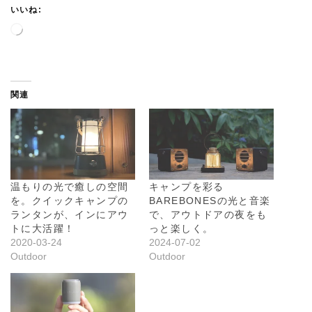
いいね:
読
み
込
み
中
関連
…
温もりの光で癒しの空間
キャンプを彩る
を。クイックキャンプの
BAREBONESの光と音楽
ランタンが、インにアウ
で、アウトドアの夜をも
トに大活躍！
っと楽しく。
2020-03-24
2024-07-02
Outdoor
Outdoor