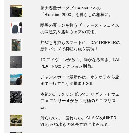
超大容量ポータブルAlphaESSの
「Blackbee2000」を暮らしの相棒に。
酷暑の夏ランを救うザ・ノース・フェイス
の高通気＆遮熱ウェアの真価。
帰省も冬旅もスマートに。DAYTRIPPERの
新作バッグで身軽な旅を実現！
10 アイヴァンが放つ、静かなる輝き。FAT
PLATINGコレクション到着。
ジャンスポーツ最新作は、オンオフから旅
まで一役でこなす機能派26L。
本気の走りをサンダルで。リグフットウェ
ア × アンサー４が放つ究極のミニマリズ
ム。
滑らないし、疲れない。SHAKAのHIKER
VBなら街歩きの延長で旅に出られる。