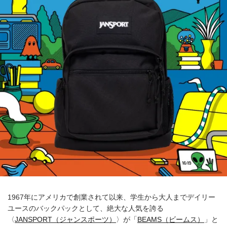
1967年にアメリカで創業されて以来、学生から大人までデイリー
ユースのバックパックとして、絶大な人気を誇る
〈
JANSPORT（ジャンスポーツ）
〉が「
BEAMS（ビームス）
」と