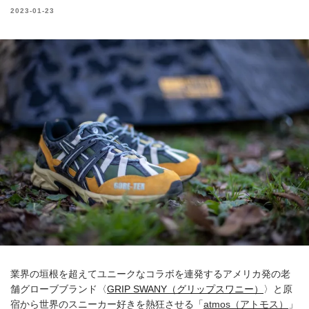
2023-01-23
業界の垣根を超えてユニークなコラボを連発するアメリカ発の老
舗グローブブランド〈
GRIP SWANY（グリップスワニー）
〉と原
宿から世界のスニーカー好きを熱狂させる「
atmos（アトモス）
」