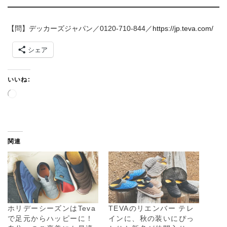
【問】デッカーズジャパン／0120-710-844／
https://jp.teva.com/
シェア
いいね:
読
み
込
み
中
関連
…
ホリデーシーズンはTeva
TEVAのリエンバー テレ
で足元からハッピーに！
インに、秋の装いにぴっ