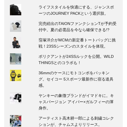
ライフスタイルを快適にする、ジャンスポ
ーツのJOURNEY PACKという選択肢。
完売続出のTAIONファンクションTが予約受
付中。夏の必需品を今なら確保できる!?
窪塚洋介がMCMの新定番トートバッグに挑
戦！23SSシーズンのスタイルを体現。
ポリクアントが24SSルックを公開。WILD
THINGSとのコラボも！
36mmのケースにモトコンポをパッキン
グ。セイコー 5スポーツ最新作に宿る道具
感。
ヤンキーの象徴ブランドがイマドキに。キ
ャスパージョン アイバー×ガルフィーの渾
身作。
アーティスト高木耕一郎による刺繍コレク
ションが、チャムスよりリリース。