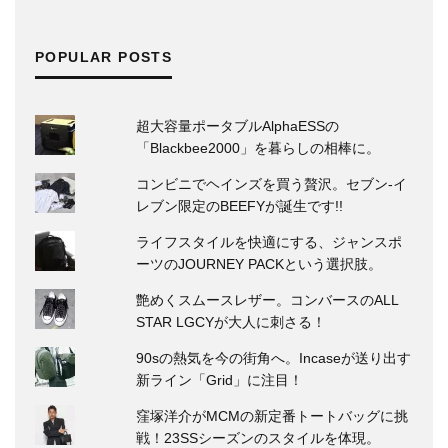
POPULAR POSTS
超大容量ポータブルAlphaESSの
「Blackbee2000」を暮らしの相棒に。
コンビニでヘインズを買う贅沢。セブン‐イ
レブン限定のBEEFYが誕生です!!
ライフスタイルを快適にする、ジャンスポ
ーツのJOURNEY PACKという選択肢。
艶めくスムースレザー。コンバースのALL
STAR LGCYが大人に刺さる！
90sの熱気を今の街角へ。Incaseが送り出す
新ライン「Grid」に注目！
窪塚洋介がMCMの新定番トートバッグに挑
戦！23SSシーズンのスタイルを体現。