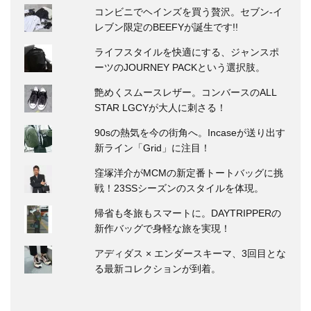
コンビニでヘインズを買う贅沢。セブン‐イ
レブン限定のBEEFYが誕生です!!
ライフスタイルを快適にする、ジャンスポ
ーツのJOURNEY PACKという選択肢。
艶めくスムースレザー。コンバースのALL
STAR LGCYが大人に刺さる！
90sの熱気を今の街角へ。Incaseが送り出す
新ライン「Grid」に注目！
窪塚洋介がMCMの新定番トートバッグに挑
戦！23SSシーズンのスタイルを体現。
帰省も冬旅もスマートに。DAYTRIPPERの
新作バッグで身軽な旅を実現！
アディダス × エンダースキーマ、3回目とな
る最新コレクションが到着。