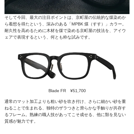
そして今回、最大の注目ポイントは、京町屋の伝統的な煤染めか
ら着想を得たという、深みのある「MPBK 煤（すす）」カラー。
耐久性を高めるために木材を煤で染める京町屋の技法を、アイウ
ェアで表現するという、何とも粋な試みです。
Blade FR ¥51,700
通常のマット加工よりも粗い砂を吹き付け、さらに細かい砂を重
ねることで生まれる、独特のザラつきと滑らかな手触りが共存す
るフレーム。熟練の職人技があってこそ成せる、他に類を見ない
質感が魅力です。