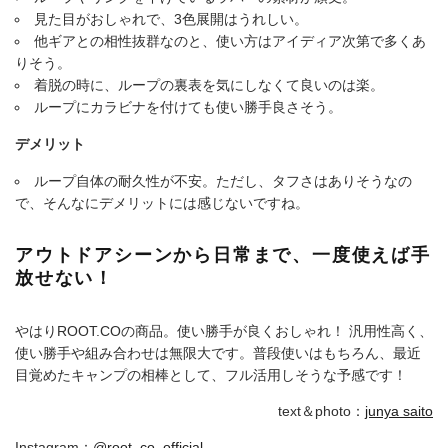
見た目がおしゃれで、3色展開はうれしい。
他ギアとの相性抜群なのと、使い方はアイディア次第で多くあ
りそう。
着脱の時に、ループの裏表を気にしなくて良いのは楽。
ループにカラビナを付けても使い勝手良さそう。
デメリット
ループ自体の耐久性が不安。ただし、タフさはありそうなの
で、そんなにデメリットには感じないですね。
アウトドアシーンから日常まで、一度使えば手
放せない！
やはりROOT.COの商品。使い勝手が良くおしゃれ！ 汎用性高く、
使い勝手や組み合わせは無限大です。普段使いはもちろん、最近
目覚めたキャンプの相棒として、フル活用しそうな予感です！
text＆photo：
junya saito
Instagram：
@root_co_official