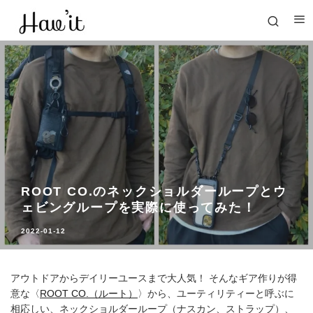
ROOT CO.のネックショルダーループとウ
ェビングループを実際に使ってみた！
2022-01-12
アウトドアからデイリーユースまで大人気！ そんなギア作りが得
意な〈
ROOT CO.（ルート）
〉から、ユーティリティーと呼ぶに
相応しい、ネックショルダーループ（ナスカン、ストラップ）、