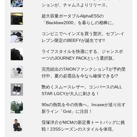
ションが、チャムスよりリリース。
超大容量ポータブルAlphaESSの
「Blackbee2000」を暮らしの相棒に。
コンビニでヘインズを買う贅沢。セブン‐イ
レブン限定のBEEFYが誕生です!!
ライフスタイルを快適にする、ジャンスポ
ーツのJOURNEY PACKという選択肢。
完売続出のTAIONファンクションTが予約受
付中。夏の必需品を今なら確保できる!?
艶めくスムースレザー。コンバースのALL
STAR LGCYが大人に刺さる！
90sの熱気を今の街角へ。Incaseが送り出す
新ライン「Grid」に注目！
窪塚洋介がMCMの新定番トートバッグに挑
戦！23SSシーズンのスタイルを体現。