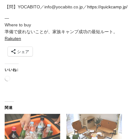
【問】YOCABITO／info@yocabito.co.jp／
https://quickcamp.jp/
—
Where to buy
準備で疲れないことが、家族キャンプ成功の最短ルート。
Rakuten
シェア
いいね:
読
み
込
み
中
関連
…