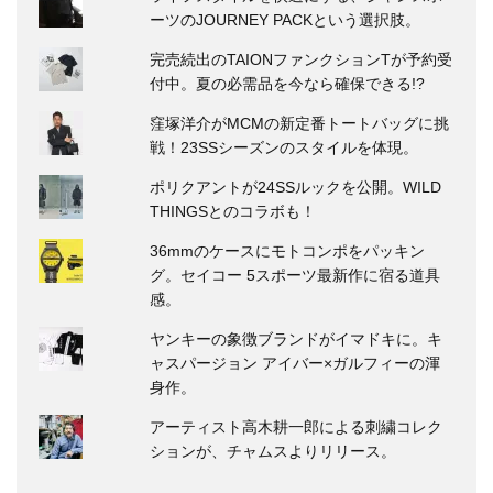
ーツのJOURNEY PACKという選択肢。
完売続出のTAIONファンクションTが予約受
付中。夏の必需品を今なら確保できる!?
窪塚洋介がMCMの新定番トートバッグに挑
戦！23SSシーズンのスタイルを体現。
ポリクアントが24SSルックを公開。WILD
THINGSとのコラボも！
36mmのケースにモトコンポをパッキン
グ。セイコー 5スポーツ最新作に宿る道具
感。
ヤンキーの象徴ブランドがイマドキに。キ
ャスパージョン アイバー×ガルフィーの渾
身作。
アーティスト高木耕一郎による刺繍コレク
ションが、チャムスよりリリース。