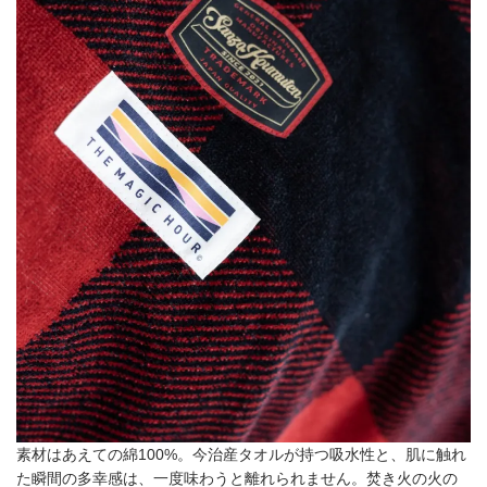
素材はあえての綿100%。今治産タオルが持つ吸水性と、肌に触れ
た瞬間の多幸感は、一度味わうと離れられません。焚き火の火の