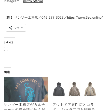
Instagram：
＠3zo.official
【問】サンゾー工務店／045-277-8027／
https://www.3zo.online/
シェア
いいね:
読
み
込
み
中
関連
…
サンゾー工務店がカルチ
アウトドア専門店とコラ
ャーへの愛を詰め込んだ
ボ！ シュラフでお馴染み