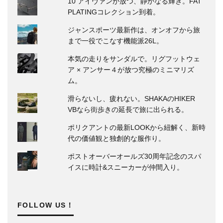
10 アイヴァンが放つ、静かなる輝き。FAT
PLATINGコレクション到着。
ジャンスポーツ最新作は、オンオフから旅
まで一役でこなす機能派26L。
本気の走りをサンダルで。リグフットウェ
ア × アンサー４が放つ究極のミニマリズ
ム。
滑らないし、疲れない。SHAKAのHIKER
VBなら街歩きの延長で旅に出られる。
ポリクアントの最新LOOKから紐解く、新時
代の価値観と独創的な服作り。
ポストオーバーオールズ30周年記念のスパ
イスに時計&スニーカーが仲間入り。
FOLLOW US！