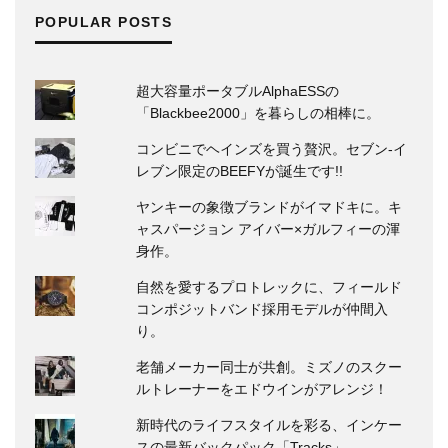
POPULAR POSTS
超大容量ポータブルAlphaESSの
「Blackbee2000」を暮らしの相棒に。
コンビニでヘインズを買う贅沢。セブン‐イ
レブン限定のBEEFYが誕生です!!
ヤンキーの象徴ブランドがイマドキに。キ
ャスパージョン アイバー×ガルフィーの渾
身作。
自然を愛するプロトレックに、フィールド
コンポジットバンド採用モデルが仲間入
り。
老舗メーカー同士が共創。ミズノのスクー
ルトレーナーをエドウインがアレンジ！
新時代のライフスタイルを彩る、インケー
スの最新バックパック「Tracks」。