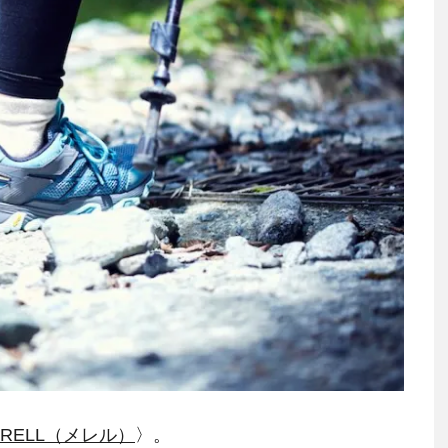
RRELL（メレル）
〉。