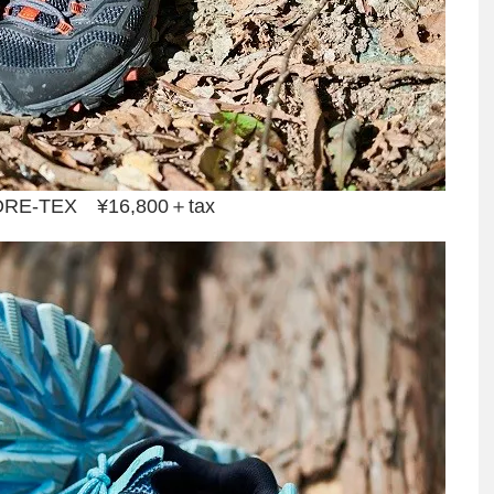
ORE-TEX ¥16,800＋tax