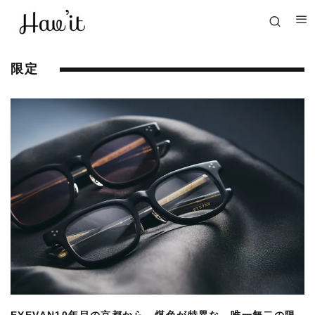
限定
EYEVAN10年目の京都から。煤色が特異な、唯一無二の限